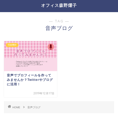
オフィス森野燿子
― TAG ―
音声ブログ
宅録機材
音声でプロフィールを作って
みませんか？Twitterやブログ
に活用！
2019年12月17日
HOME
音声ブログ