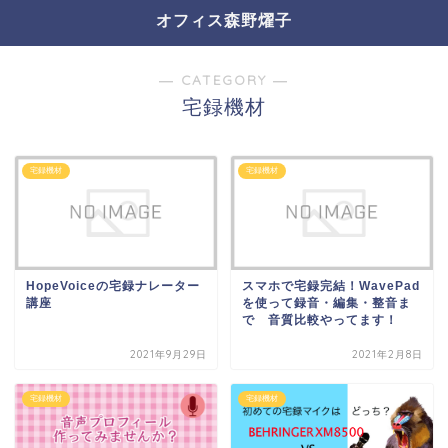
オフィス森野燿子
― CATEGORY ―
宅録機材
宅録機材
宅録機材
HopeVoiceの宅録ナレーター
スマホで宅録完結！WavePad
講座
を使って録音・編集・整音ま
で 音質比較やってます！
2021年9月29日
2021年2月8日
宅録機材
宅録機材